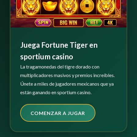
Juega Fortune Tiger en
sportium casino
La tragamonedas del tigre dorado con
multiplicadores masivos y premios increíbles.
Únete a miles de jugadores mexicanos que ya
están ganando en sportium casino.
COMENZAR A JUGAR