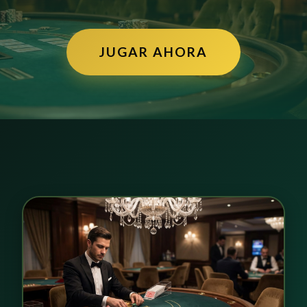
JUGAR AHORA